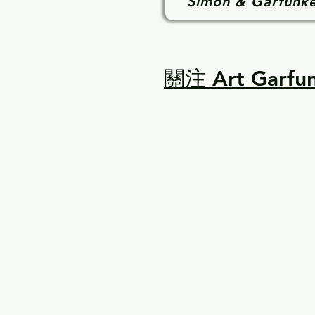
Simon & Garfunke
關注 Art Garf