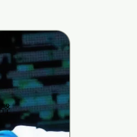
rfunk
rfunk
聲
聲