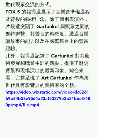
世代觀眾交流的方式。
FOX 5 的報導還展示了音樂會準備過程
及背後的藝術理念。除了個別表演外，
片段還突顯了 Garfunkel 與觀眾之間的
獨特聯繫、其聲音的精確度、透過音樂
講故事的能力以及在國際舞台上的豐富
經驗。
此外，報導還記錄了 Garfunkel 對其藝
術發展和職業生涯的觀點，提供了歷史
背景和現場演出的最新印象。綜合來
看，完整呈現了 
Art Garfunkel
 作為跨
世代具有影響力的藝術家的全貌。
https://video.wixstatic.com/video/dc8261_
69b24b53e9564a23af53279e3b21b6c8/48
0p/mp4/file.mp4