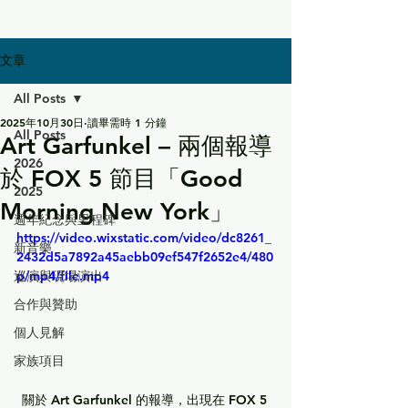
文章
All Posts
2025年10月30日
讀畢需時 1 分鐘
All Posts
Art Garfunkel – 兩個報導
2026
於 FOX 5 節目「Good
2025
Morning New York」
週年紀念與里程碑
https://video.wixstatic.com/video/dc8261_
新音樂
2432d5a7892a45aebb09ef547f2652e4/480
巡演與現場演出
p/mp4/file.mp4
合作與贊助
個人見解
家族項目
關於 
Art Garfunkel
 的報導，出現在 FOX 5 