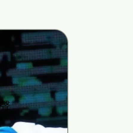
rfunk
rfunk
聲
聲