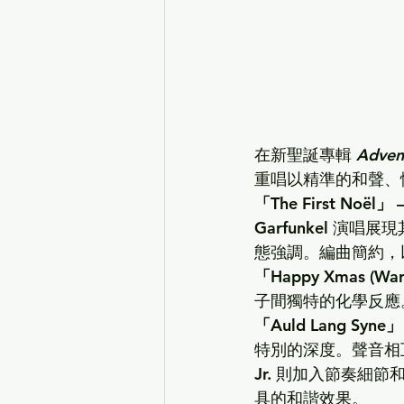
在新聖誕專輯 
Adven
重唱以精準的和聲、
「The First Noël」
Garfunkel
 演唱展現
態強調。編曲簡約，
「Happy Xmas (War
子間獨特的化學反應
「Auld Lang Syne」
特別的深度。聲音相
Jr.
 則加入節奏細節
具的和諧效果。