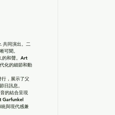
.
 共同演出。二
晰可聞。
久的和聲。
Art 
現代化的細節和動
曲發行，展示了父
節日訊息。
聲音的結合呈現
t Garfunkel 
傳統與現代感兼