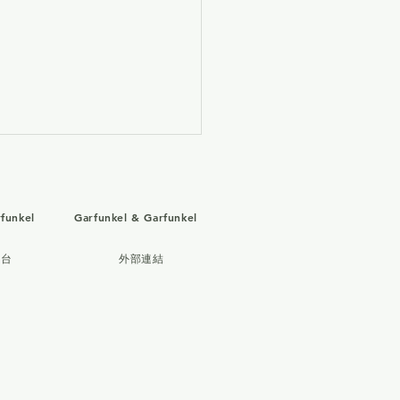
funkel
Garfunkel & Garfunkel
平台
外部連結
 Garfunkel – 兩個報導於
 5 節目「Good Morning
 York」