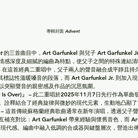
專輯封面 
Advent
t
 的三首曲目中，
Art Garfunkel
 與兒子 
Art Garfunkel Jr
情感深度及細膩的編曲為特點，使父子之間的特殊連結清
 – 在這首經典二重唱中，父子兩人的聲音融合成平靜且持
其標誌性溫暖嗓音的段落，而 
Art Garfunkel Jr.
 則加入
以突顯聲音的親密感及作品的沉思氛圍。
 Is Over)」
 – 此二重唱於2025年11月7日先行作為單
。詮釋結合了經典旋律與微妙的現代元素，生動地凸顯了
 – 這首傳統蘇格蘭經典歌曲通常在新年演唱，透過父子
互補充對比：
Art Garfunkel
 帶來經驗與懷舊音色，而 
Ar
和現代感。編曲中融入低調的合成器與鍵盤層次，營造出