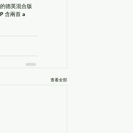
爾的德英混合版
 含兩首 a 
查看全部