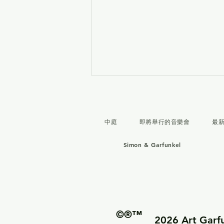
中庭
即將舉行的音樂會
最
Simon & Garfunkel
《The Eleven Album》— Art
Garfunkel 參與 ElevenLabs
的 AI 音樂專案
©®™
2026 Art G