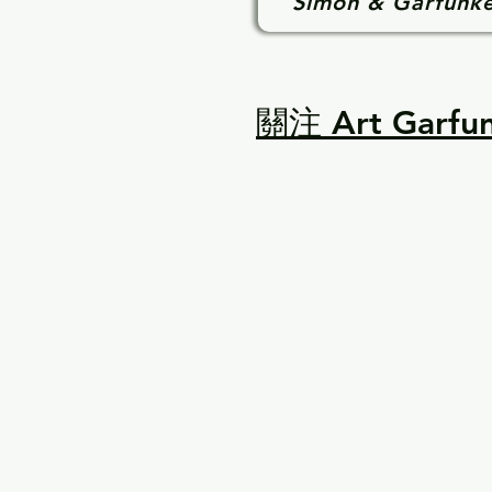
Simon & Garfunke
關注 Art Garf