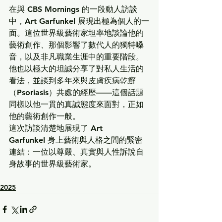
在與 CBS Mornings 的一段動人訪談
中，
Art Garfunkel
 展現出極為個人的一
面。這位世界級藝術家坦率地談論他的
藝術創作、那個影響了數代人的獨特嗓
音，以及非凡職業生涯中的重要階段。
他也以極大的坦誠分享了對私人生活的
看法，並談到多年來與皮膚疾病乾癬
（Psoriasis）共處的經歷——這個話題
同樣以他一貫的真誠態度來面對，正如
他的藝術創作一般。
這次訪談清楚地展現了 
Art 
Garfunkel
 身上藝術與人格之間的緊密
連結：一位以尊嚴、真實與人性訴說自
身故事的世界級藝術家。
2025