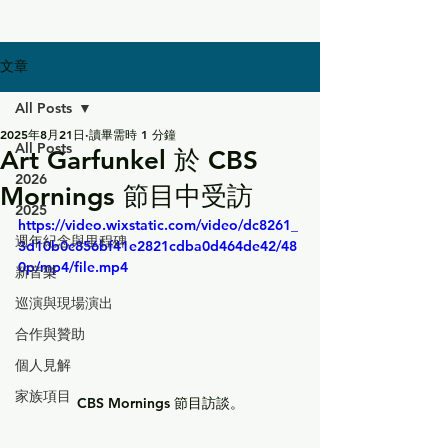
文章
All Posts
2025年8月21日
讀畢需時 1 分鐘
All Posts
Art Garfunkel 於 CBS
2026
Mornings 節目中受訪
2025
https://video.wixstatic.com/video/dc8261_
週年紀念與里程碑
3d10b0c856bf41e2821cdba0d464de42/48
0p/mp4/file.mp4
新音樂
巡演與現場演出
合作與贊助
個人見解
家族項目
CBS Mornings 節目訪談。