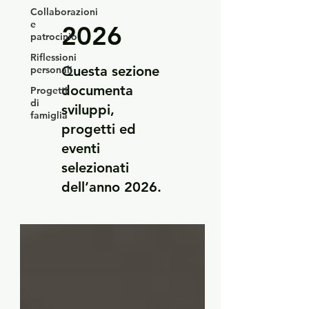
Collaborazioni
e
2026
patrocinio
Riflessioni
Questa sezione
personali
documenta
Progetti
di
sviluppi,
famiglia
progetti ed
eventi
selezionati
dell’anno 2026.