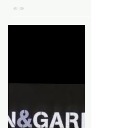
1° agosto 1986: Good to
Go con Art Garfunkel esce
nei cinema statunitensi.