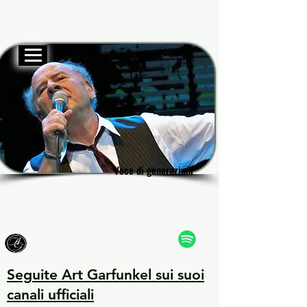
Sito ufficiale
Garf
Garf
Voce di generazioni
Voce di generazioni
Seguite Art Garfunkel sui suoi
canali ufficiali