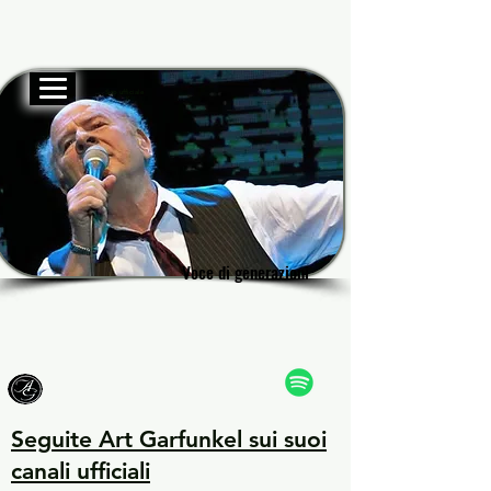
Sito ufficiale
Garf
Garf
Voce di generazioni
Voce di generazioni
Seguite Art Garfunkel sui suoi
canali ufficiali