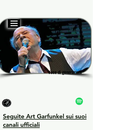
Sito ufficiale
Garf
Garf
Voce di generazioni
Voce di generazioni
Seguite Art Garfunkel sui suoi
canali ufficiali