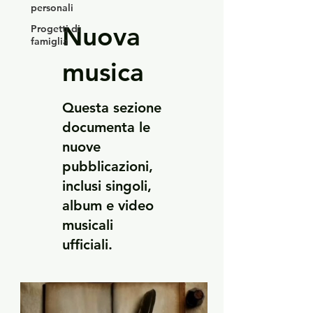
personali
Nuova
Progetti di
famiglia
musica
Questa sezione
documenta le
nuove
pubblicazioni,
inclusi singoli,
album e video
musicali
ufficiali.