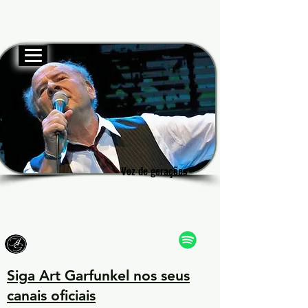
Site oficial
Garf
Garf
Voz de gerações
Voz de gerações
Siga Art Garfunkel nos seus
canais oficiais