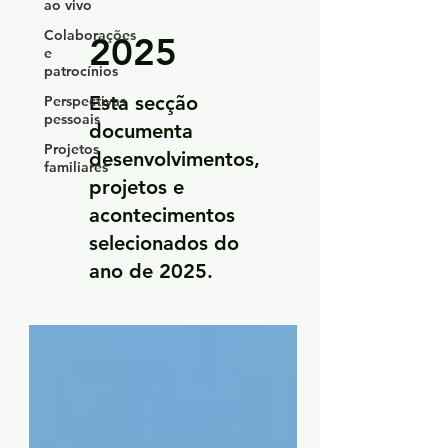
ao vivo
Colaborações
2025
e
patrocínios
Esta secção
Perspectivas
pessoais
documenta
Projetos
desenvolvimentos,
familiares
projetos e
acontecimentos
selecionados do
ano de 2025.