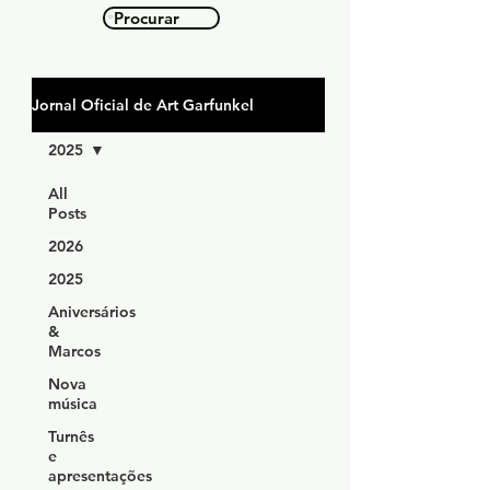
Procurar
Jornal Oficial de Art Garfunkel
2025
All
Posts
2026
2025
Aniversários
&
Marcos
Nova
música
Turnês
e
apresentações