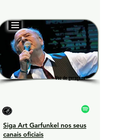
Site oficial
Garf
Garf
Voz de gerações
Voz de gerações
Siga Art Garfunkel nos seus
canais oficiais