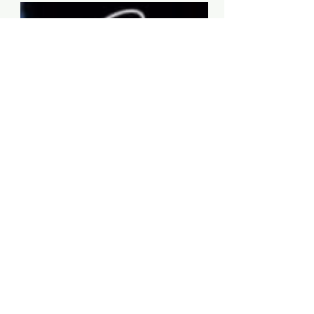
Art Garfunkel em Advent de
Art Garfunkel Jr.: três
duetos festivos