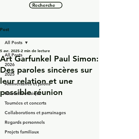
Recherche
Post
All Posts
5 avr. 2025
2 min de lecture
All Posts
Art Garfunkel Paul Simon:
2026
Des paroles sincères sur
2025
leur relation et une
Anniversaires et jalons
possible réunion
Nouvelle musique
Tournées et concerts
Collaborations et parrainages
Regards personnels
Projets familiaux