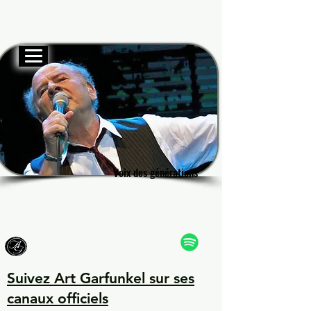
Site officiel
Garf
Garf
Voix des générations
Voix des générations
Suivez Art Garfunkel sur ses
canaux officiels