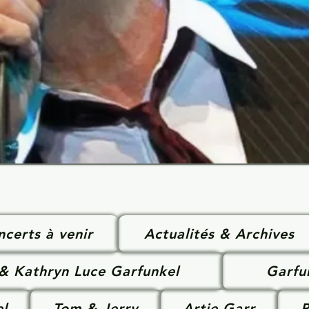
certs à venir
Actualités & Archives
 & Kathryn Luce Garfunkel
Garfu
l
Tom & Jerry
Artie Garr
P