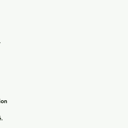


on 
.
