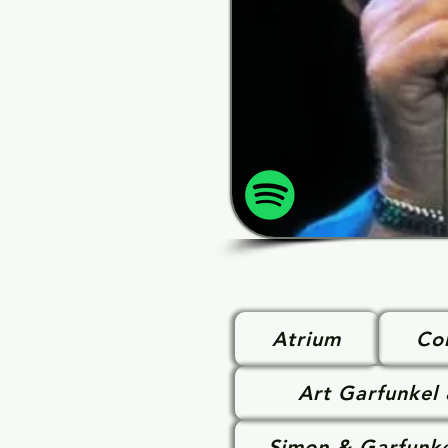
Atrium
Con
Art Garfunkel
Simon & Garfunke