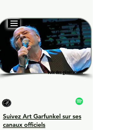
Site officiel
Garf
Garf
Voix des générations
Voix des générations
Suivez Art Garfunkel sur ses
canaux officiels