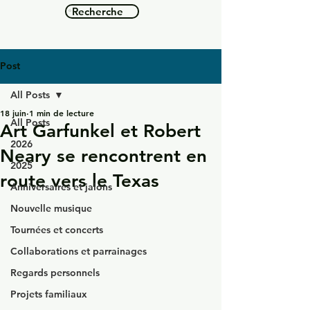
Recherche
Post
All Posts
18 juin
1 min de lecture
All Posts
Art Garfunkel et Robert
2026
Neary se rencontrent en
2025
route vers le Texas
Anniversaires et jalons
Nouvelle musique
Tournées et concerts
Collaborations et parrainages
Regards personnels
Projets familiaux