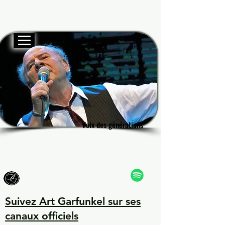
Site officiel
Garf
Garf
Voix des générations
Voix des générations
Suivez Art Garfunkel sur ses
canaux officiels