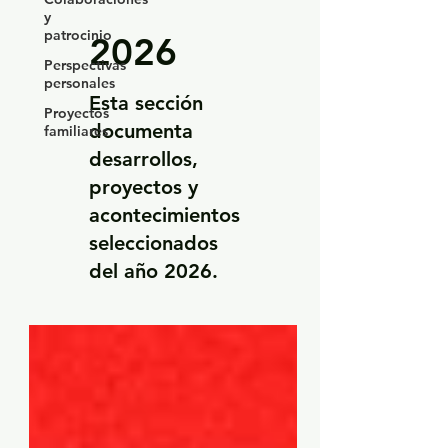
y
patrocinio
2026
Perspectivas
personales
Esta sección
Proyectos
documenta
familiares
desarrollos,
proyectos y
acontecimientos
seleccionados
del año 2026.