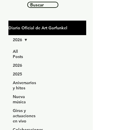
Buscar
Diario Oficial de Art Garfunkel
2026
All
Posts
2026
2025
Aniversarios
y hitos
Nueva
música
Giras y
actuaciones
en vivo
Colaboraciones