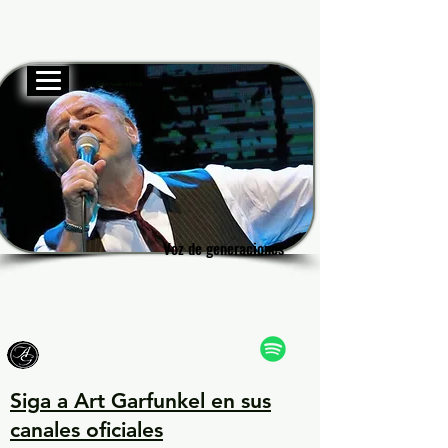
Sitio web oficial
Garf
Garf
Voz de generaciones
Voz de generaciones
Siga a Art Garfunkel en sus
canales oficiales