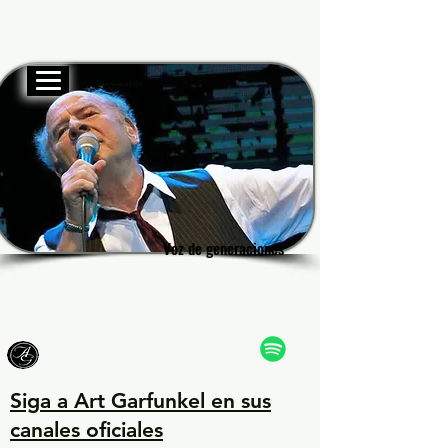
Sitio web oficial
Garf
Garf
Voz de generaciones
Voz de generaciones
Siga a Art Garfunkel en sus
canales oficiales