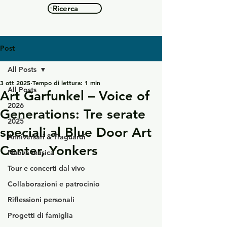
Ricerca
Post
All Posts
3 ott 2025
Tempo di lettura: 1 min
All Posts
Art Garfunkel – Voice of
2026
Generations: Tre serate
2025
speciali al Blue Door Art
Anniversari & Traguardi
Center, Yonkers
Nuova musica
Tour e concerti dal vivo
Collaborazioni e patrocinio
Riflessioni personali
Progetti di famiglia