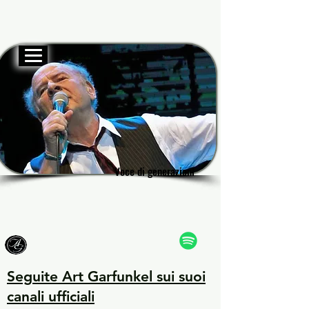
Sito ufficiale
Garf
Garf
Voce di generazioni
Voce di generazioni
Seguite Art Garfunkel sui suoi
canali ufficiali