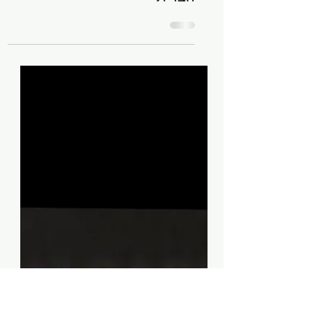
1 באוגוסט 1986: „Good to
Go“ עם Art Garfunkel יוצא
לאקרנים בבתי הקולנוע בארצות
הברית