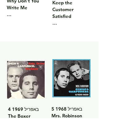
Why Don’t You 
Keep the 
Write Me

Customer 
Satisfied

להיט עולמי יוצא דופן 
– מלודיות פרואניות 
שיא מונומנטלי 
והרהור אישי באיזון 
בקריירה שלהם – 
מושלם.

רוחני, עוצמתי ובלתי 
מיקום במצעד: #18 
נשכח.

US Billboard Hot 
מיקום במצעד: #1 
100

US Billboard Hot 
אלבום: Bridge 
100, #1 UK

over Troubled 
אלבום: Bridge 
Water
over Troubled 
Water
5 באפריל 1968

4 באפריל 1969

Mrs. Robinson

The Boxer

Old Friends

Baby Driver

המנון דורי עם קסם 
אמנות הסיפור 