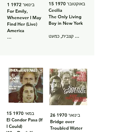
15 באוקטובר 1970

1 בינואר 1972

Cecilia

For Emily, 
The Only Living 
Whenever I May 
Boy in New York

Find Her (Live)

America

קצבית, כמעט 
שבטית בצד A – 
גרסת לייב עדינה 
משלימה קלאסיקה 
פוגשת סיפור אפי – 
שקטה 
מסע פיוטי דרך רגש 
ואינטrosפקטיבית.

וחברה.

מיקום במצעד: #4 
אלבום: Old 
US Billboard Hot 
Friends (1972)
100

אלבום: Bridge 
over Troubled 
Water
15 במאי 1970

26 בינואר 1970

El Condor Pasa (If 
Bridge over 
I Could)

Troubled Water
