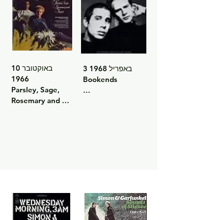
המוזיקה הפופולרית 
וזיכה את הזוג 
בפרסים רבים.

רשימת שירים:

10 באוקטובר 
3 באפריל 1968

Bridge over 
1966

Bookends

Troubled Water

Parsley, Sage, 
Rosemary and 
אלבום קונספט 
El Condor Pasa (If 
Thyme

העוסק בזמן, זיכרון 
I Could)

ושינוי, וכולל להיטים 
אלבום פואטי ועשיר 
כגון "Mrs. 
Cecilia

בעיבודים המשלב 
Robinson".

ביקורת חברתית 
Keep the 
ומבטא בשלות 
רשימת שירים:

Customer 
מוזיקלית.

Satisfied

Bookends Theme

רשימת שירים:

Peace Like a 
Save the Life of 
River

Scarborough Fair 
My Child
