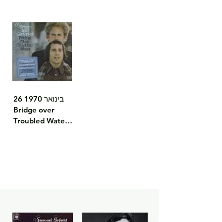
26 בינואר 1970

Bridge over 
Troubled Water

האלבום האחרון 
והמצליח ביותר של 
הזוג, המשלב עושר 
תזמורתי עם בלדות 
אינטימיות. שיר 
הנושא נחשב לאחד 
מהשירים הגדולים 
בהיסטוריה של 