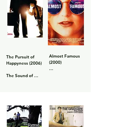
Almost Famous 
The Pursuit of 
(2000)

Happyness (2006)

כולל את America 
The Sound of 
כחלק מהפסקול 
Silence מלווה רגע 
הרשמי.

דרמטי ומופיע 
פורמט: CD
בפסקול הרשמי.

פורמט: CD