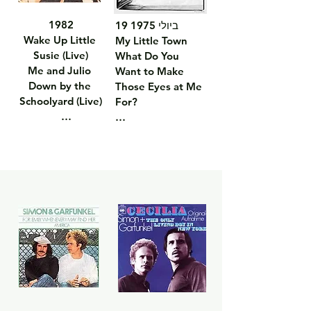
1982

19 ביולי 1975

Wake Up Little 
My Little Town

Susie (Live)

What Do You 
Me and Julio 
Want to Make 
Down by the 
Those Eyes at Me 
Schoolyard (Live)

For?

הקלטת הופעה חיה 
פרויקט משותף 
מלאת דינמיות, 
לאחר פירוק הצמד, 
המתעדת את סיבוב 
שבו כל אמן מיוצג 
ההופעות המשותף 
עם צד B משלו: Rag 
באנרגיה בימתית 
Doll (Art 
מרשימה.

Garfunkel) / 
אלבום: The 
You're Kind (Paul 
Concert in 
Simon).

Central Park 
מיקום במצעד: #39 
(1982)
US Billboard Hot 
100