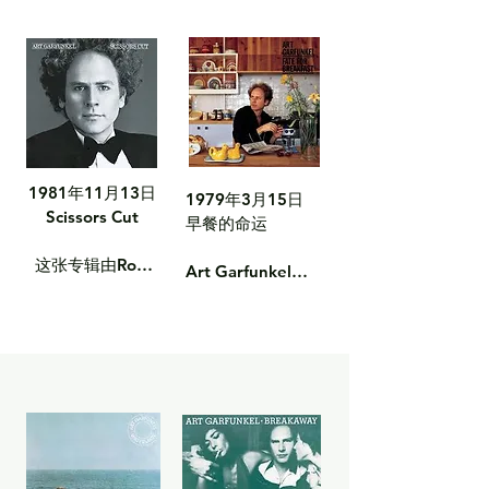
谁会为你美丽的小
小脚丫穿上鞋？》
米·格兰特和温布
的音乐根源。

我会怎么做？

脚丫穿上鞋？（再
（重现版）

尔登国王学院合唱
现）

《主祷文》/《现在
团合作的首张圣诞
曲目列表：

如果我爱过你

主祷文/现在我躺
我躺下睡觉》

专辑。这张专辑由
此刻

下睡觉
吉米·韦伯作曲，
我拥有一份爱

排行榜位置：

排行榜位置：

从耶稣诞生时在场
如此深爱

美国公告牌儿童专
的动物视角讲述了
《缓慢分手》

美国公告牌爵士专
辑榜：第12名
圣诞故事。专辑广
《爱是唯一的锁
辑榜：第9名
1981年11月13日

1979年3月15日

受好评，被认为是
链》

Scissors Cut

早餐的命运

20世纪80年代最
《当男人爱上女
优秀的圣诞专辑之
人》

这张专辑由Roy 
Art Garfunkel的
一。

《我想知道为什
Halee制作，以其
第四张个人专辑，
么》

柔和的流行民谣风
主打热门歌曲
曲目列表：

《汤加之王》

格和深厚的情感令
《Bright 
《如果爱带你远
人着迷。

Eyes》，在英国
天使报喜

去》

排行榜上连续数周
《承诺》
曲目列表：

排名第一。

田野里的生物

A Heart In New 
York

曲目列表：

一首简单的小调

Scissors Cut
