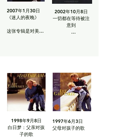
2007年1月30日

2002年10月8日

《迷人的夜晚》

一切都在等待被注
意到

这张专辑是对美国
经典歌曲集的致
这是一张安静、沉
敬。加芬克尔如天
思且带有个人色彩
鹅绒般柔和的嗓音
的作品——这是与
为著名的爵士乐和
玛雅·夏普和巴迪·
流行乐经典曲目注
蒙德洛克合作的首
入了新的温暖和深
张自创歌曲专辑。

度。

曲目列表：

曲目列表：

弹跳

我记得你

线

守护我的人

1998年9月8日

1997年6月3日

孩子

白日梦：父亲对孩
父母对孩子的歌

让我们相爱吧

子的歌
