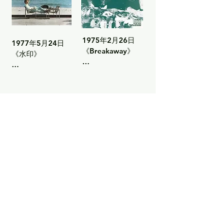
Up In The World

《In a Little 
法令

Hang On In

While (I'll Be on 
So Easy To Begin

My Way)》

不可思议的胖子

Bright Eyes

1975年2月26日

1977年5月24日

Can't Turn My 
《Breakaway》

《And I know》

《水印》

友善的野兽

Heart Away

The French Waltz

这张由理查德·佩里
《Bright Eyes》

诗意而宁静——一
骆驼之歌

In Cars

制作的专辑，融合
张情感深邃、歌词
That's All I've 
了流行与摇滚的元
《Since I Don't 
鲜明的专辑。

一首古老的西班牙
Got To Say

素，充满深意。

Have You》

颂歌

曲目列表：

排行榜位置：

曲目列表：

《When 
鸟之颂歌

美国公告牌200强
《Breakaway》

Someone 
《梦中哭泣》

专辑榜：第52名
《My Little 
Doesn't Want 
青蛙

Town》

You》

《木偶》

《I Believe in 
希律王

You》

《Take Me 
《照耀我》

《Feuilles-Oh / 
Away》

1973年9月11日

野鹅
Do Space Men 
《水印》

Angel Clare

Pass》

《Miss You 