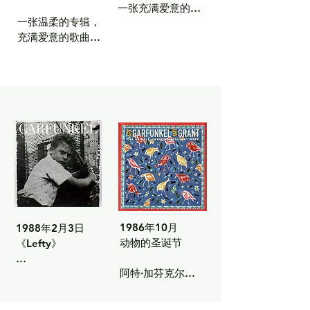
跨越界限

一张充满爱意的儿
我很高兴有你

一张温柔的专辑，
童舒缓歌曲专辑，
一切都在等待被注
充满爱意的歌曲，
包含传统和现代作
宁静的星辰静谧的
意到

探讨父子之间的关
品。

夜晚（科尔科瓦
系。

多）

年轻自由

曲目列表：

曲目列表：

谁会为你美丽的小
轻松的生活

完美时刻

谁会为你美丽的小
脚丫穿上鞋？

脚丫穿上鞋？

《破晓》

我已经习惯了她的
转身，别转身

破晓时分

《白日梦》

容颜

白日梦

《我的宝贝》

许愿骨

我的宝贝

《生命的秘密》

你走出了梦境

生命的秘密

《我们传承下来的
你怎么知道的？

我们传承下来的东
东西》

《迷人的夜晚》

西

《你真棒》

1986年10月

1988年2月3日

我爱雨的什么

你真棒

《幸运符》

动物的圣诞节

《Lefty》

它可能发生在你身
幸运符

《我会》

上

时不时地

我会的

《套索月亮》

阿特·加芬克尔的
一张内省的民谣专
套索月亮

《梦乡》

第六张个人录音室
辑，以个人创作风
人生如梦

另一个唯一的
梦乡

《谁会为你美丽的
专辑，也是他与艾
格展现了加芬克尔