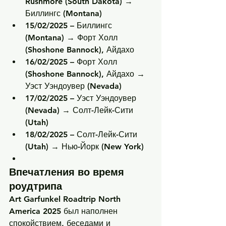
Rushmore (South Dakota) → 
Биллингс (Montana)
15/02/2025
 – Биллингс 
(Montana) → Форт Холл 
(Shoshone Bannock), Айдахо
16/02/2025
 – Форт Холл 
(Shoshone Bannock), Айдахо → 
Уэст Уэндоувер (Nevada)
17/02/2025
 – Уэст Уэндоувер 
(Nevada) → Солт-Лейк-Сити 
(Utah)
18/02/2025
 – Солт-Лейк-Сити 
(Utah) → Нью-Йорк (New York)
Впечатления во время 
роудтрипа
Art Garfunkel Roadtrip North 
America 2025
 был наполнен 
спокойствием, беседами и 