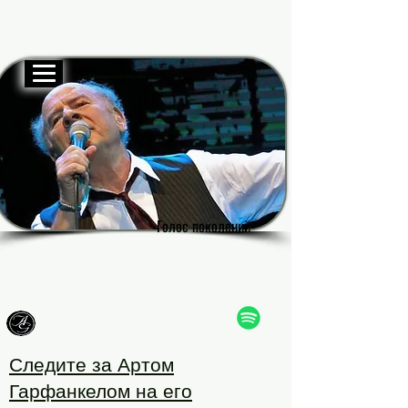
Официальный веб-сайт
Гарф
Гарф
Голос поколений
Голос поколений
Следите за Артом
Гарфанкелом на его