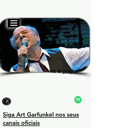
Site oficial
Garf
Garf
Voz de gerações
Voz de gerações
Siga Art Garfunkel nos seus
canais oficiais