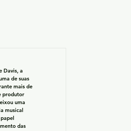
ectivas pessoais
 Davis, a 
 uma de suas 
rante mais de 
e produtor 
deixou uma 
a musical 
papel 
imento das 