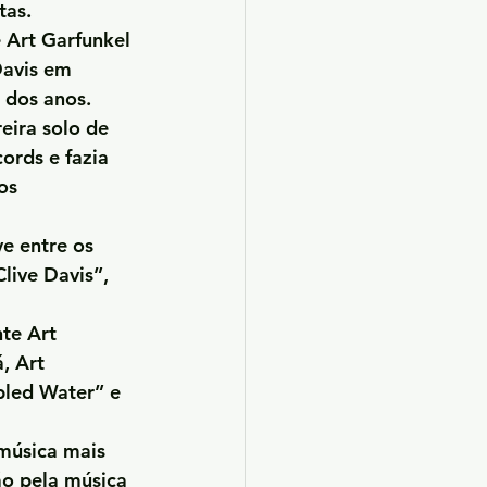
tas.
e Art Garfunkel 
Davis em 
 dos anos. 
eira solo de 
ords e fazia 
os 
e entre os 
live Davis”, 
te Art 
, Art 
bled Water” e 
música mais 
ão pela música 