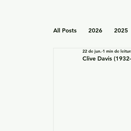
All Posts
2026
2025
22 de jun.
1 min de leitur
Turnês e apresentações 
Clive Davis (193
Projetos familiares