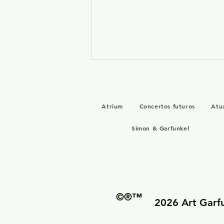
Atrium
Concertos futuros
Atu
Simon & Garfunkel
Art Garfunkel na Pre-
Grammy Gala 2026 de Clive
Davis
©®™
2026 Art Garfun