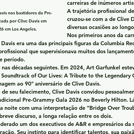
carreiras de inúmeros artis
A trajetória profissional d
avis nos bastidores da Pre-
cruzou-se com a de Clive 
ada por Clive Davis em 
diversas ocasiões ao longo
26 em Los Angeles.
Nos primeiros anos da carr
e Davis era uma das principais figuras da Columbia Rec
rofissional que supervisionava muitos dos lançament
e período.
 nas décadas seguintes. Em 2024, Art Garfunkel estev
Soundtrack of Our Lives: A Tribute to the Legendary C
agem ao 90º aniversário de Clive Davis.
de seu falecimento, Clive Davis convidou pessoalmen
adicional Pre-Grammy Gala 2026 no Beverly Hilton. Lá
 a noite com uma interpretação de “Bridge Over Trou
eve discurso, a longa relação entre os dois.
siderado um dos executivos de A&R e empresários da 
ração. Seu instinto para identificar talentos, sua paix