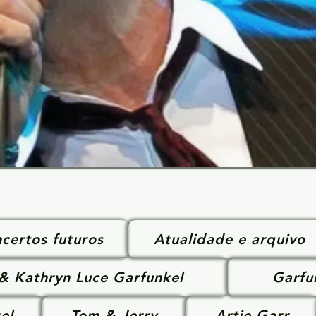
certos futuros
Atualidade e arquivo
 & Kathryn Luce Garfunkel
Garfu
el
Tom & Jerry
Artie Garr