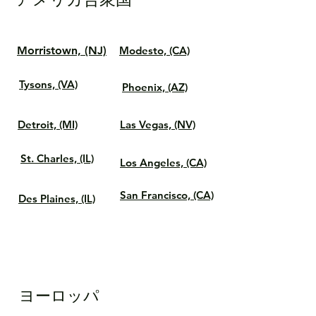
Morristown, (NJ)
Modesto, (CA)
​Tysons, (VA)
Phoenix, (AZ)
Detroit, (MI)
Las Vegas, (NV)
St. Charles, (IL)
Los Angeles, (CA)
San Francisco, (CA)
Des Plaines, (IL)
ヨーロッパ