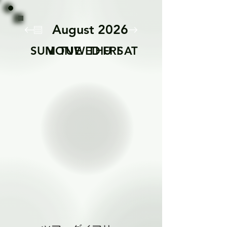
August 2026
SUN
MON
TUE
WED
THU
FRI
SAT