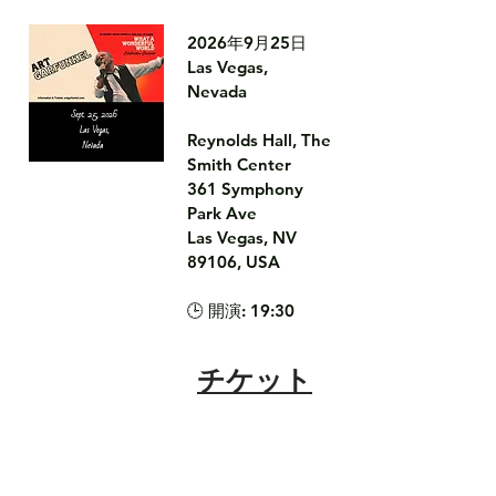
2026年9月25日

Las Vegas, 
Nevada

Reynolds Hall, The 
Smith Center

361 Symphony 
Park Ave

Las Vegas, NV 
89106, USA

🕒 開演: 19:30
チケット