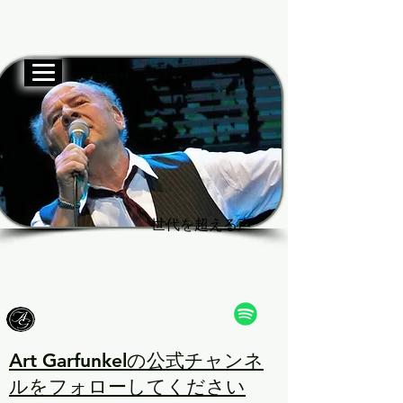
公式ウェブサイト
Garf
Garf
世代を超える声
世代を超える声
Art Garfunkelの公式チャンネ
ルをフォローしてください