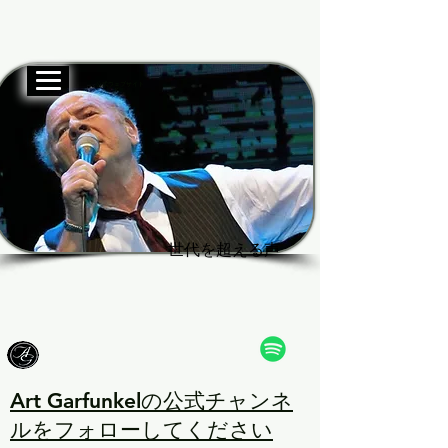
公式ウェブサイト
Garf
Garf
世代を超える声
世代を超える声
Art Garfunkelの公式チャンネ
ルをフォローしてください