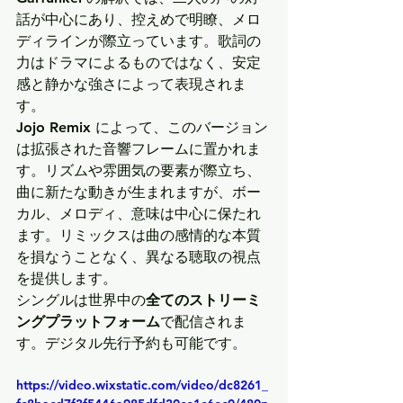
話が中心にあり、控えめで明瞭、メロ
ディラインが際立っています。歌詞の
力はドラマによるものではなく、安定
感と静かな強さによって表現されま
す。
Jojo Remix
 によって、このバージョン
は拡張された音響フレームに置かれま
す。リズムや雰囲気の要素が際立ち、
曲に新たな動きが生まれますが、ボー
カル、メロディ、意味は中心に保たれ
ます。リミックスは曲の感情的な本質
を損なうことなく、異なる聴取の視点
を提供します。
シングルは世界中の
全てのストリーミ
ングプラットフォーム
で配信されま
す。デジタル先行予約も可能です。
https://video.wixstatic.com/video/dc8261_