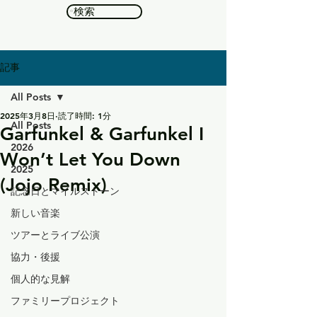
検索
記事
All Posts
2025年3月8日
読了時間: 1分
All Posts
Garfunkel & Garfunkel I
2026
Won’t Let You Down
2025
(Jojo Remix)
記念日とマイルストーン
新しい音楽
ツアーとライブ公演
協力・後援
個人的な見解
ファミリープロジェクト