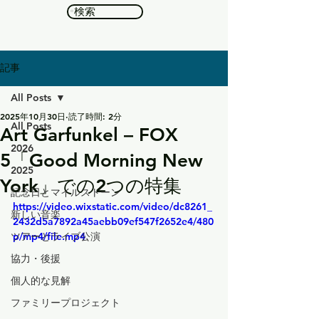
検索
記事
All Posts
2025年10月30日
読了時間: 2分
All Posts
Art Garfunkel – FOX
2026
5「Good Morning New
2025
York」での2つの特集
記念日とマイルストーン
https://video.wixstatic.com/video/dc8261_
新しい音楽
2432d5a7892a45aebb09ef547f2652e4/480
ツアーとライブ公演
p/mp4/file.mp4
協力・後援
個人的な見解
ファミリープロジェクト