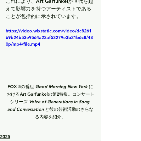
これにより、
Art Garfunkel
が世代を超
えて影響力を持つアーティストである
ことが包括的に示されています。
https://video.wixstatic.com/video/dc8261_
69b24b53e9564a23af53279e3b21b6c8/48
0p/mp4/file.mp4
FOX 5の番組 
Good Morning New York
 に
おける
Art Garfunkel
の第2特集。コンサート
シリーズ 
Voice of Generations in Song 
and Conversation
 と彼の芸術活動のさらな
る内容を紹介。
2025