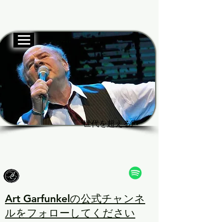
公式ウェブサイト
Garf
Garf
世代を超える声
世代を超える声
Art Garfunkelの公式チャンネ
ルをフォローしてください