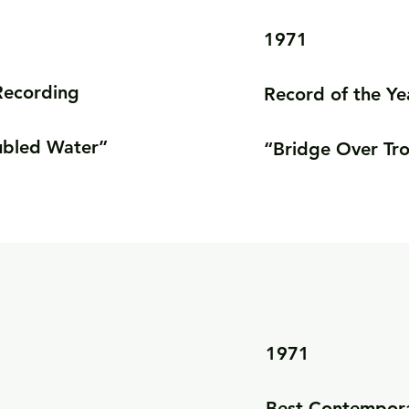
1971

ecording

Record of the Yea
ubled Water”
“Bridge Over Tr
1971

Best Contempora