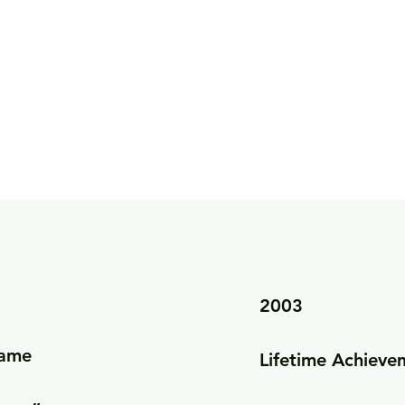
2003

ame

Lifetime Achieve