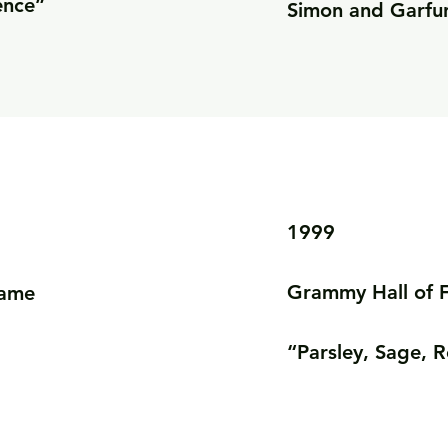
ence”
Simon and Garfu
1999

Grammy Hall of 
ame

“Parsley, Sage,