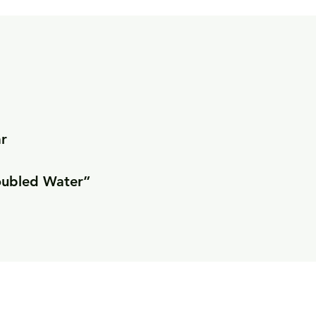
r

oubled Water”