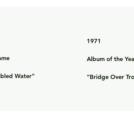
1971

ame

Album of the Yea
ubled Water”
“Bridge Over Tr