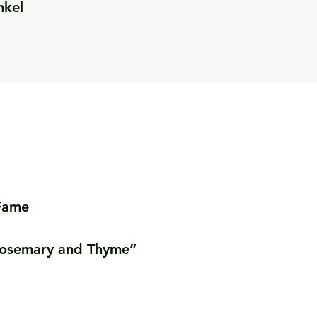
nkel
Fame

 Rosemary and Thyme”