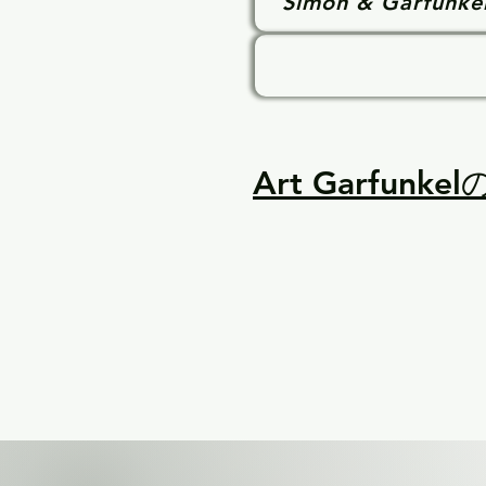
Simon & Garfunke
Art Garf