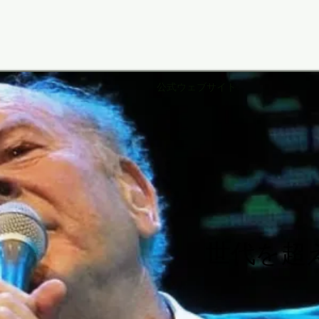
公式ウェブサイト
rt Ga
rt Ga
世代を超
世代を超