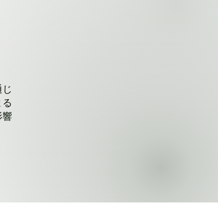
通じ
よる
影響