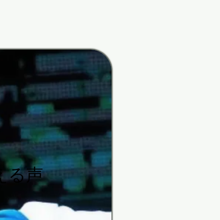
rfunk
rfunk
える声
える声