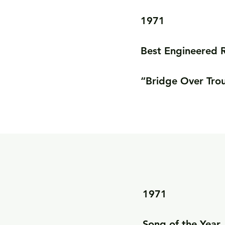
1971

Best Engineered R
“Bridge Over Tro
1971

Song of the Year
