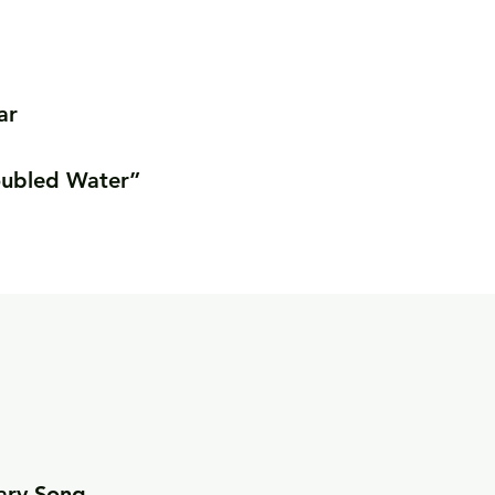
r

oubled Water”
ry Song
