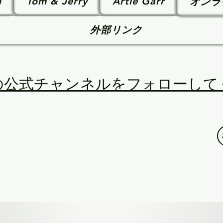
l
Tom & Jerry
Artie Garr
オンラ
外部リンク
unkelの公式チャンネルをフォローし