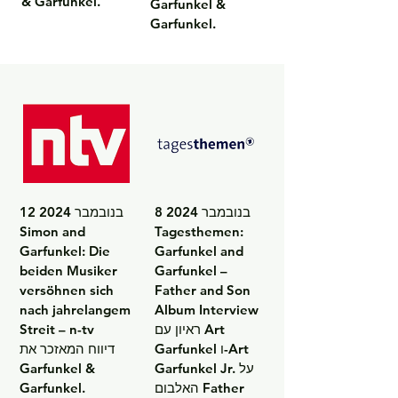
& Garfunkel.
Garfunkel & 
Garfunkel.
8 בנובמבר 2024

12 בנובמבר 2024

Simon and 
Tagesthemen: 
Garfunkel: Die 
Garfunkel and 
beiden Musiker 
Garfunkel – 
versöhnen sich 
Father and Son 
nach jahrelangem 
Album Interview

ראיון עם Art 
Streit – n-tv

Garfunkel ו-Art 
דיווח המאזכר את 
Garfunkel Jr. על 
Garfunkel & 
האלבום Father 
Garfunkel.