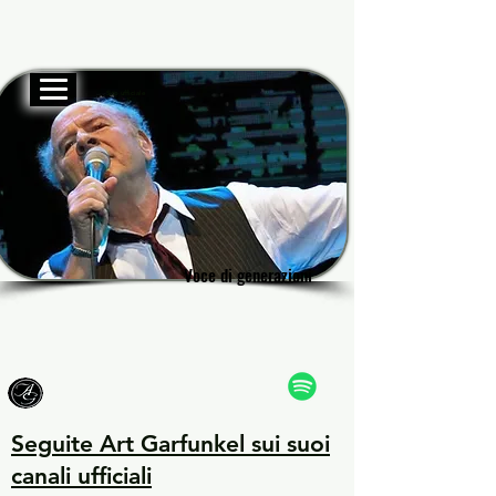
Sito ufficiale
Garf
Garf
Voce di generazioni
Voce di generazioni
Seguite Art Garfunkel sui suoi
canali ufficiali