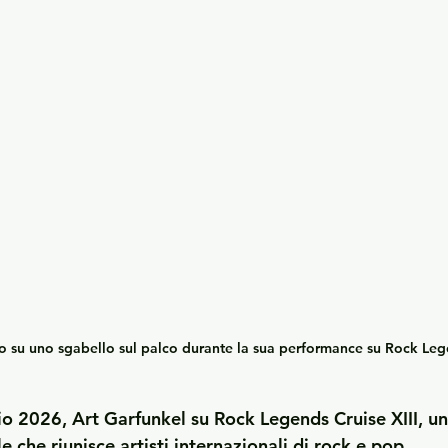
o su uno sgabello sul palco durante la sua performance su 
Rock Lege
io 2026, 
Art Garfunkel su Rock Legends Cruise XIII
, u
e che riunisce artisti internazionali di rock e pop.