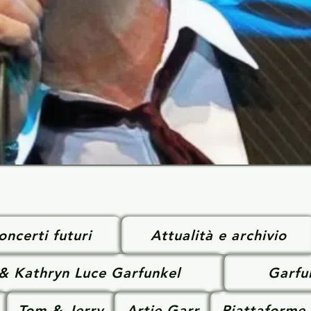
oncerti futuri
Attualità e archivio
 & Kathryn Luce Garfunkel
Garfu
Tom & Jerry
Artie Garr
Piattaforme