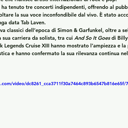
 ha tenuto 
tre concerti indipendenti
, offrendo al pubb
coltare la sua voce inconfondibile dal vivo. È stato a
unga data Tab Laven.
eva classici dell’epoca di Simon & Garfunkel, oltre a se
 sua carriera da solista, tra cui 
And So It Goes
 di Bill
k Legends Cruise XIII
 hanno mostrato l’ampiezza e la 
istica e hanno confermato la sua rilevanza continua n
tic.com/video/dc8261_cca3711f30a7464c893b6547b816e65f/