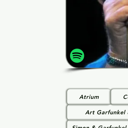
Atrium
C
Art Garfunkel
Simon & Garfunkel