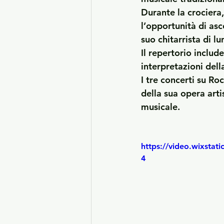
Durante la crociera,
l’opportunità di as
suo chitarrista di l
Il repertorio includ
interpretazioni della
I tre concerti su 
Roc
della sua opera art
musicale.
https://video.wixsta
4