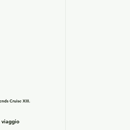
nds Cruise XIII
.
n viaggio 