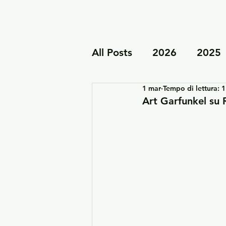
All Posts
2026
2025
1 mar
Tempo di lettura: 
Tour e concerti dal vivo
Art Garfunkel su 
Progetti di famiglia