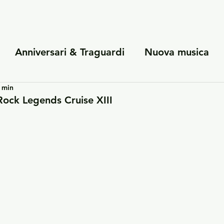
Anniversari & Traguardi
Nuova musica
1 min
Collaborazioni e patrocinio
Riflessioni pe
Rock Legends Cruise XIII