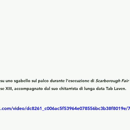
su uno sgabello sul palco durante l’esecuzione di 
Scarborough Fair
se XIII
, accompagnato dal suo chitarrista di lunga data Tab Laven.
tic.com/video/dc8261_c006ac5f53964e078556bc3b38f8019e/