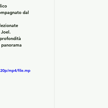
lico 
ccompagnato dal 
lezionate 
y Joel.
profondità 
el panorama 
720p/mp4/file.mp