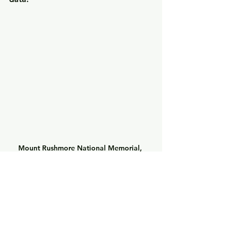
Mount Rushmore National Memorial, 
fotografato nel febbraio 2025. Il 
monumento nelle Black Hills del South 
Dakota mostra i ritratti dei presidenti 
George Washington, Thomas Jefferson, 
Theodore Roosevelt e Abraham Lincoln.