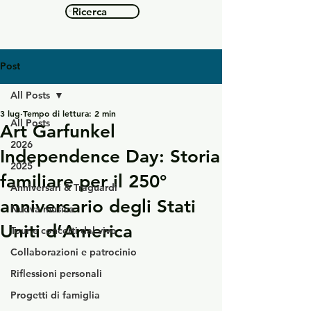
Ricerca
Post
All Posts
3 lug
Tempo di lettura: 2 min
All Posts
Art Garfunkel
2026
Independence Day: Storia
2025
familiare per il 250°
Anniversari & Traguardi
anniversario degli Stati
Nuova musica
Uniti d’America
Tour e concerti dal vivo
Collaborazioni e patrocinio
Riflessioni personali
Progetti di famiglia