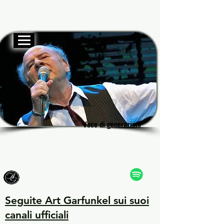
Sito ufficiale
Garf
Garf
Voce di generazioni
Voce di generazioni
Seguite Art Garfunkel sui suoi
canali ufficiali