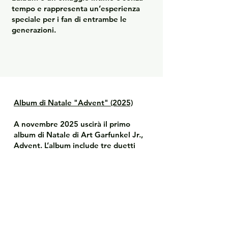
tempo e rappresenta un’esperienza
speciale per i fan di entrambe le
generazioni.
Album di Natale "Advent" (2025)
A novembre 2025 uscirà il primo
album di Natale di Art Garfunkel Jr.,
Advent. L’album include tre duetti
speciali con Art Garfunkel:
Auld Lang Syne
Happy Xmas (War Is Over)
The First Noel
Le registrazioni riflettono l’armonia
familiare, la profondità emotiva e il
legame speciale tra padre e figlio.