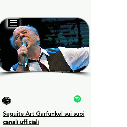
Sito ufficiale
Garf
Garf
Voce di generazioni
Voce di generazioni
Seguite Art Garfunkel sui suoi
canali ufficiali