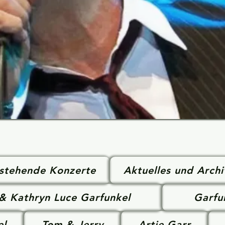
stehende Konzerte
Aktuelles und Archi
 & Kathryn Luce Garfunkel
Garfu
el
Tom & Jerry
Artie Garr