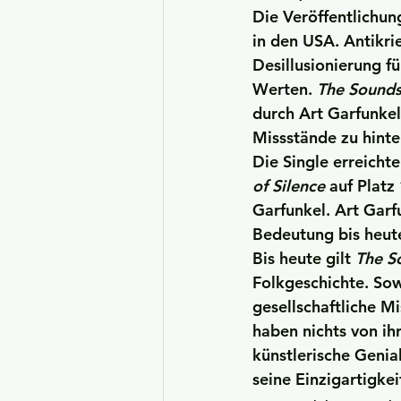
Die Veröffentlichung
in den USA. Antikr
Desillusionierung f
Werten. 
The Sounds
durch 
Art Garfunkel
Missstände zu hinte
Die Single erreicht
of Silence
 auf Plat
Garfunkel. 
Art Garf
Bedeutung bis heut
Bis heute gilt 
The S
Folkgeschichte. Sow
gesellschaftliche M
haben nichts von ihr
künstlerische Genia
seine Einzigartigkei