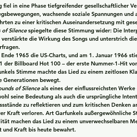
 fiel in eine Phase tiefgreifender gesellschaftlicher 
iegsbewegungen, wachsende soziale Spannungen und 
ührten zu einer kritischen Auseinandersetzung mit gese
 of Silence
 spiegelte diese Stimmung wider: Die Inter
 verstärkte die Wirkung des Songs und unterstrich die
rfragen.
e Ende 1965 die US-Charts, und am 1. Januar 1966 sti
z 1 der Billboard Hot 100 – der erste Nummer-1-Hit vo
unkels
 Stimme machte das Lied zu einem zeitlosen Kla
e Generationen bewegt.
ounds of Silence
 als eines der einflussreichsten Werke
ohl seine Bedeutung als auch die ursprüngliche Intent
issstände zu reflektieren und zum kritischen Denken a
er Kraft verloren. 
Art Garfunkels
 außergewöhnliche S
lität machen das Lied zu einem unverwechselbaren Me
t und Kraft bis heute bewahrt.