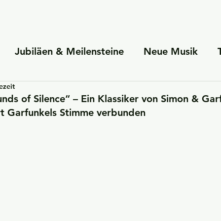
Jubiläen & Meilensteine
Neue Musik
ezeit
herrschaften
Persönliche Einblicke
Famil
nds of Silence“ – Ein Klassiker von Simon & Gar
rt Garfunkels Stimme verbunden