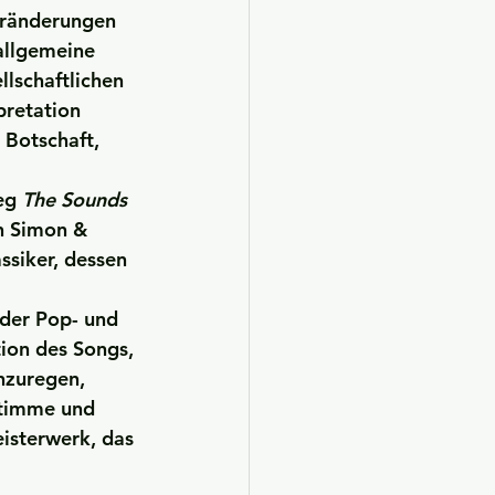
Veränderungen 
allgemeine 
llschaftlichen 
pretation 
 Botschaft, 
eg 
The Sounds 
n Simon & 
ssiker, dessen 
 der Pop- und 
ion des Songs, 
nzuregen, 
timme und 
isterwerk, das 