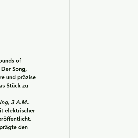
ounds of 
 Der Song, 
are und präzise 
s Stück zu 
ng, 3 A.M.
. 
 elektrischer 
öffentlicht. 
prägte den 