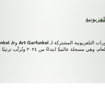
فزيونية
مسجلة عالميًا ابتداءً من ٢٠٢٤ وتُرتَّب ترتيبًا زمنيًا عكسيًا.