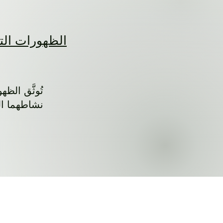
الظهورات التل
نشاطهما العام. وهي 