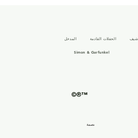
رشيف
الحفلات القادمة
المدخل
Simon & Garfunkel
©®™
بصمة