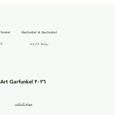
rfunkel
Garfunkel & Garfunkel
روابط خارجية
ال
٢٠٢٦ Art Garfunkel – الموقع الرسمي | جميع الحقوق محفوظة
حماية البيانات