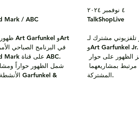
٤ نوفمبر ٢٠٢٤

nd Mark / ABC

TalkShopLive

زيوني مشترك لـ Art Garfunkel 
ظهور تلفز
وArt Garfunkel Jr. في TalkShopLive 
بالولايات المتحدة. تركز الظهور على حوار 
lly and Mark
منظم ومحتوى موسيقي مرتبط بمشاريعهما 
المشتركة.
الأنشطة المش