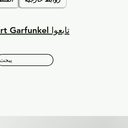
تابعوا Art Garfunkel على قنواته الرسمية
يبحث