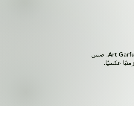
تُوثَّق الظهورات التلفزيونية المشتركة لـ Art Garfunkel وArt Garfunkel Jr. ضمن