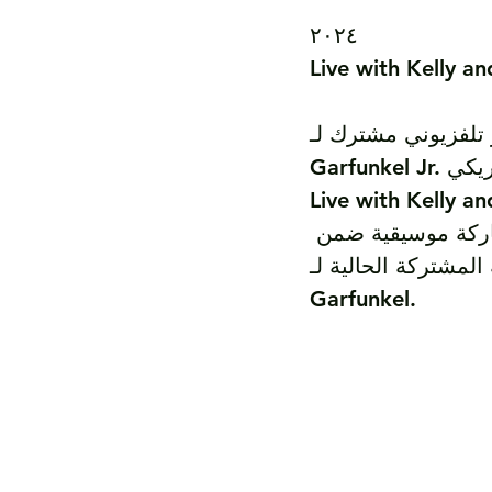
٢٠٢٤

Live with Kelly a
يوني مشترك لـ Art Garfunkel وArt 
Garfunkel Jr. في البرنامج الصباحي الأمريكي 
Live with Ke على قناة ABC. 
شمل الظهور حواراً ومشاركة موسيقية ضمن 
تركة الحالية لـ Garfunkel & 
Garfunkel.