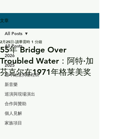
文章
All Posts
2月25日
讀畢需時 1 分鐘
All Posts
55年 Bridge Over
2026
Troubled Water：阿特·加
2025
芬克尔在1971年格莱美奖
週年紀念與里程碑
新音樂
巡演與現場演出
合作與贊助
個人見解
家族項目