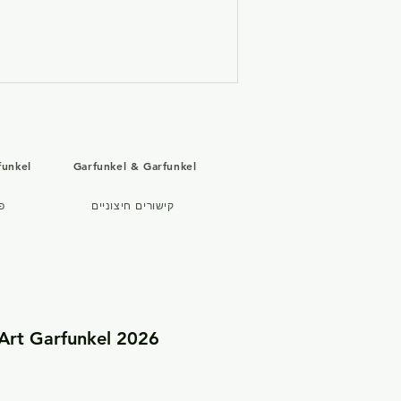
funkel
Garfunkel & Garfunkel
קישורים חיצוניים
פ
סיבוב ההופעות של Art
Garfunkel: פורסמו הדיווחים
הראשונים על סיבוב ההופעות
החדש של Art Garfunkel
2026 Art Garfunkel – האתר הרשמי | כל הזכויות שמורות