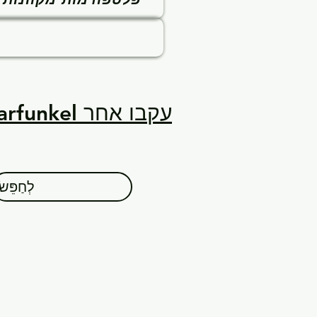
עקבו אחר Art Garfunkel בערוצים הרשמיים שלו
לְחַפֵּשׂ