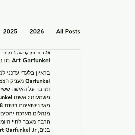
2025
2026
All Posts
26 ביוני
זמן קריאה 1 דקות
תובנות אישיות
יובל ואב
Art Garfunkel מדבר על אהבה, משפחה והסוד לנישואים מאושרים.
Garfunkel מענ
ומדבר על האישה ששינת
משמעותי: אשתו Kathryn Luce Garfunkel.
מנהלים מערכת יחסים י
הרבה מעבר לחיי היומיו