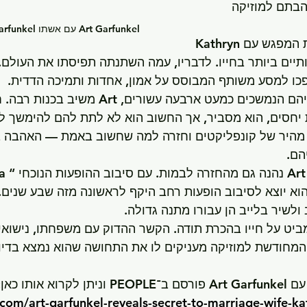
בתם למוזיקה 
Art Garfunkel עם אשתו Kathryn Luce Garfunkel.
בדיעבד, Art מתאר את המפגש עם Kathryn 
ים ביותר בחייו. לדבריו, עמה השתנתה תפיסתו את העולם.
פכו למסע משותף המבוסס על אמון, אחדות ותמיכה הדדית.
כשנשאל על סוד נישואיהם הנמשכים כמעט ארבעה עשורי
חסים, הוא מסביר, אך החשוב הוא לא לתת להם להימשך לאור
Kathr, פתרון מהיר של קונפליקטים וחזרה למה שחשוב באמת — האהבה
הם.
בנוסף לחיי המשפח
Wonderful W”, הוא יוצא לסיבוב הופעות רחב היקף לראשונה מזה שבע שנ
לשיר בלייב הן עבורו מתנה גדולה.
ום, Art Garfunkel מביט על חייו בהכרת תודה. הקשר ההדוק עם משפחתו, נישו
, והאהבה המחודשת למוזיקה מעניקים לו את התחושה שהוא נמצא בד
 אותו כאן:
.com/art-garfunkel-reveals-secret-to-marriage-wife-ka