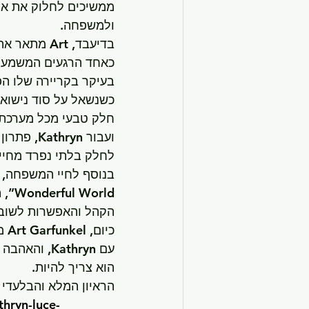
ממשיכים לחלוק את אה
ולמשפחה.
כאחד הרגעים המשמעותי
בעיקר בקריירה שלו ה
חלק טבעי מכל מערכת י
ועבור yn
לחלק בלתי נפרד מחיי
orld
הקהל והאפשרות לשוב ו
כי
עם Kathryn
הוא צריך להיות.
הראיון המלא והבלעדי עם Art Garfunkel פורסם ב־PEOPLE וניתן לקרוא
thryn-luce-