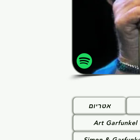
אטריום
Art Garfunkel
Simon & Garfunke