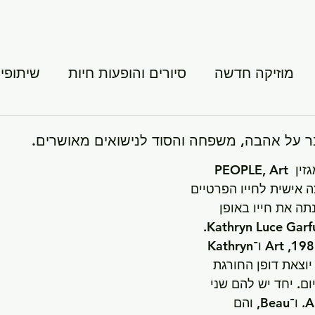
מוזיקה חדשה
סיורים והופעות חיות
שיתופי 
ני דרך
פרויקטים משפחתיים
בראיון בלעדי עדכני למגזין PEOPLE, Art 
יק הצצה אישית לחייו הפרטיים 
ה את חייו באופן 
מאז נישואיהם בשנת 1988, Art ו־Kathryn 
וצאת דופן החורגת 
ם. יחד יש להם שני 
בנים, Art Garfunkel Jr. ו־Beau, והם 