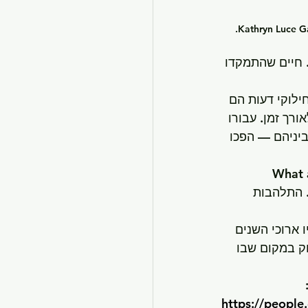
 חיים שהתמקדו 
ם, Art משיב בכנות רבה. חילוקי דעות הם 
ך זמן. עבורו 
 ביניהם — הפכו 
ה, Art נהנה גם מהחזרה לבמות. עם סיבוב ההופעות הנוכחי “What a 
ים. התלהבות 
איו ארוכי השנים 
יוק במקום שבו 
https://people