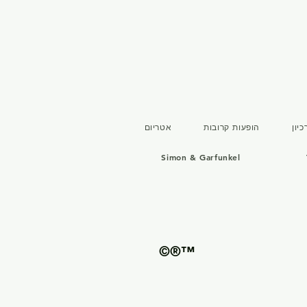
יון
הופעות קרובות
אטריום
Simon & Garfunkel
©®™