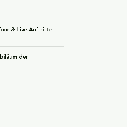
Tour & Live-Auftritte
ienprojekte
biläum der