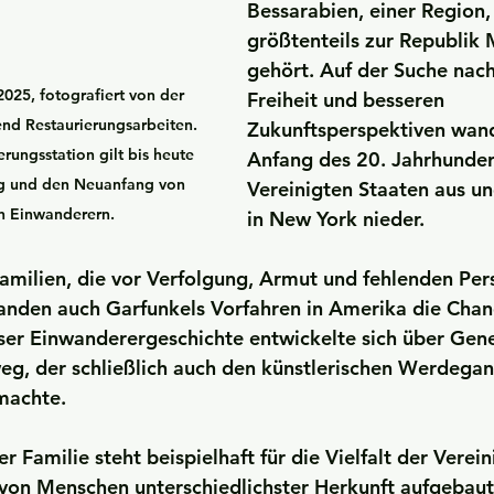
Bessarabien, einer Region,
größtenteils zur Republik
gehört. Auf der Suche nach
2025, fotografiert von der 
Freiheit und besseren 
end Restaurierungsarbeiten. 
Zukunftsperspektiven wand
rungsstation gilt bis heute 
Anfang des 20. Jahrhundert
ng und den Neuanfang von 
Vereinigten Staaten aus un
n Einwanderern.
in New York nieder.
Familien, die vor Verfolgung, Armut und fehlenden Per
anden auch Garfunkels Vorfahren in Amerika die Chan
ser Einwanderergeschichte entwickelte sich über Gen
g, der schließlich auch den künstlerischen Werdegan
machte.
r Familie steht beispielhaft für die Vielfalt der Verei
 von Menschen unterschiedlichster Herkunft aufgebau