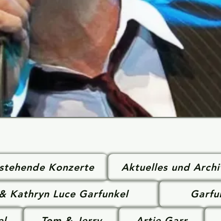
stehende Konzerte
Aktuelles und Archi
 & Kathryn Luce Garfunkel
Garfu
el
Tom & Jerry
Artie Garr