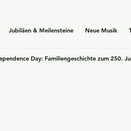
Jubiläen & Meilensteine
Neue Musik
herrschaften
Persönliche Einblicke
Famil
dependence Day: Familiengeschichte zum 250. Ju