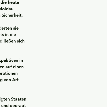
 die heute 
 Moldau 
 Sicherheit, 
erten sie 
s in die 
d ließen sich 
spektiven in 
ce auf einen 
erationen 
g von Art 
nigten Staaten 
t und geprägt 