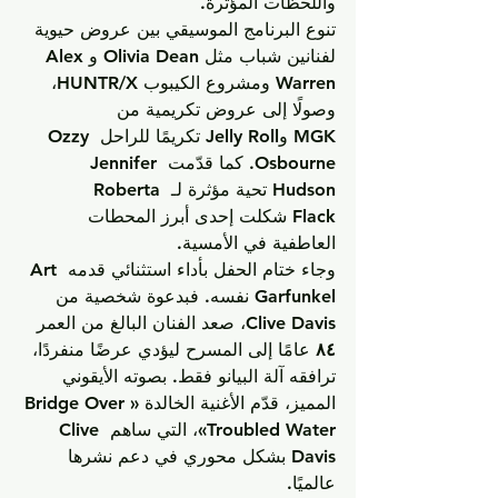
واللحظات المؤثرة.
تنوع البرنامج الموسيقي بين عروض حيوية 
لفنانين شباب مثل 
Olivia Dean
 و
Alex 
Warren
 ومشروع الكيبوب 
HUNTR/X
، 
وصولًا إلى عروض تكريمية من 
MGK
 و
Jelly Roll
 تكريمًا للراحل 
Ozzy 
Osbourne
. كما قدّمت 
Jennifer 
Hudson
 تحية مؤثرة لـ 
Roberta 
Flack
 شكلت إحدى أبرز المحطات 
العاطفية في الأمسية.
وجاء ختام الحفل بأداء استثنائي قدمه 
Art 
Garfunkel
 نفسه. فبدعوة شخصية من 
Clive Davis
، صعد الفنان البالغ من العمر 
٨٤
 عامًا إلى المسرح ليؤدي عرضًا منفردًا، 
ترافقه آلة البيانو فقط. بصوته الأيقوني 
المميز، قدّم الأغنية الخالدة 
«Bridge Over 
Troubled Water»
، التي ساهم 
Clive 
Davis
 بشكل محوري في دعم نشرها 
عالميًا.