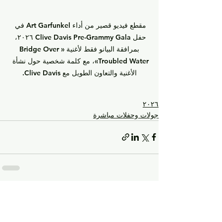
مقطع فيديو قصير من أداء Art Garfunkel في 
حفل Clive Davis Pre-Grammy Gala ٢٠٢٦، 
بمرافقة البيانو فقط لأغنية «Bridge Over 
Troubled Water»، مع كلمة شخصية حول نشأة 
الأغنية والتعاون الطويل مع Clive Davis.
٢٠٢٦
جولات وحفلات مباشرة
إظهار الكل
المنشورات الأخيرة