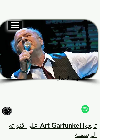
الموقع الرسمي
Garf
Garf
صوت الأجيال
صوت الأجيال
تابعوا Art Garfunkel على قنواته
الرسمية