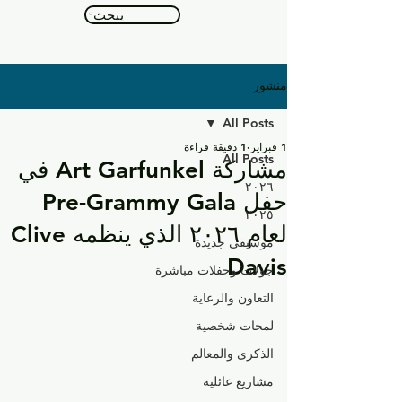
يبحث
منشور
All Posts
1 فبراير
1 دقيقة قراءة
All Posts
مشاركة Art Garfunkel في
٢٠٢٦
حفل Pre-Grammy Gala
٢٠٢٥
لعام ٢٠٢٦ الذي ينظمه Clive
موسيقى جديدة
Davis
جولات وحفلات مباشرة
التعاون والرعاية
لمحات شخصية
الذكرى والمعالم
مشاريع عائلية